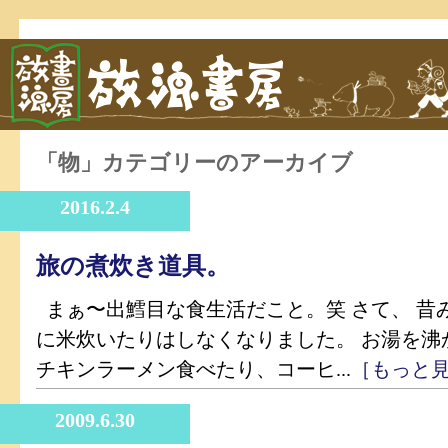
「物」カテゴリーのアーカイブ
2016.2.4
旅の煮炊き道具。
まぁ〜出鱈目な食生活だこと。笑 さて、 昔
に米炊いたりはしなくなりました。 お湯を沸
チキンラーメン食べたり、コーヒ...
［もっと
2009.6.30