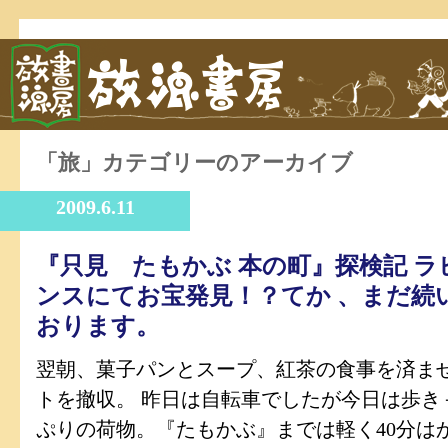
「旅」カテゴリーのアーカイブ
2009.6.11
『只見 たもかぶ 本の町』探検記 ラ
ンスにてお宝発見！？てか 、まだ続
おります。
翌朝、菓子パンとスープ、紅茶の食事を済ま
トを撤収。 昨日は自転車でしたが今日は歩き
ぷりの荷物。『たもかぶ』までは軽く40分は