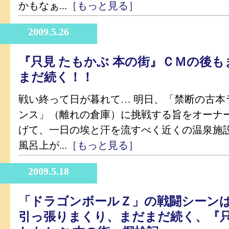
かもなぁ...
［もっと見る］
2009.5.26
『只見 たもかぶ 本の街』ＣＭの後も
まだ続く！！
戦い終って日が暮れて… 明日、「禁断の古本
ンス」（離れの倉庫）に挑戦する旨をオーナ
げて、一日の埃と汗を流すべく近くの温泉施
風呂上が...
［もっと見る］
2009.5.18
「ドラゴンボールＺ」の戦闘シーン
引っ張りまくり、まだまだ続く、『