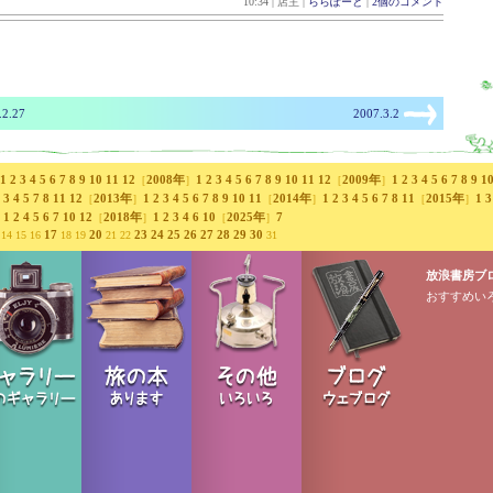
10:34 | 店主 |
ららぽーと
|
2個のコメント
.2.27
2007.3.2
1
2
3
4
5
6
7
8
9
10
11
12
2008年
1
2
3
4
5
6
7
8
9
10
11
12
2009年
1
2
3
4
5
6
7
8
9
1
［
］
［
］
3
4
5
7
8
11
12
2013年
1
2
3
4
5
6
7
8
9
10
11
2014年
1
2
3
4
5
6
7
8
11
2015年
1
3
［
］
［
］
［
］
1
2
4
5
6
7
10
12
2018年
1
2
3
4
6
10
2025年
7
］
［
］
［
］
17
20
23
24
25
26
27
28
29
30
 14 15 16
18 19
21 22
31
放浪書房ブ
おすすめい