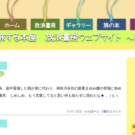
2
為、途中退場した我が弟に代わり、神奈川在住の新妻まゆみ嬢の登場に色め
書房。 しめしめ、もう営業してると思い何も知らずに現れたな★ ...
［もっ
15:35 | 店主 |
ららぽーと
|
2個のコメント
本