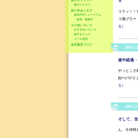
旅のギャラリー
Ａ
旅のイラスト
旅の本あります
コラッ！！
旅本POPミュージアム
コ逃げろ〜！
「旅本」募集中
その他いろいろ
る］
おすすめいろいろ
旅するリンク
メール送信
放浪書房ブログ
2007.3.1
途中経過・
やっとこさ
始〜(^O^
る］
2007.3.1
そして、当
ん、今何時だ