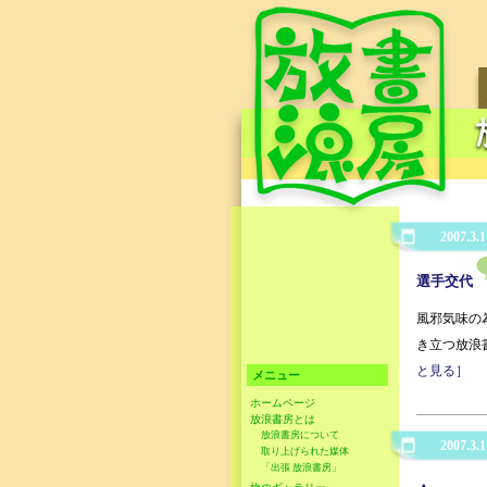
2007.3.1
選手交代
風邪気味の
き立つ放浪
と見る］
メニュー
ホームページ
放浪書房とは
放浪書房について
2007.3.1
取り上げられた媒体
「出張 放浪書房」