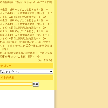
る新刊書店に圧倒的に足りない3つの“Ｔ” 》問題
本全国、離島でもどこでも行きます！旅、本、
anlife に小商い…《 放浪書房の語り商い(トークイ
ント) 》52回目の開催地 随時募集中！！⑶
本全国、離島でもどこでも行きます！旅、本、
anlife に小商い…《 放浪書房の語り商い(トークイ
ント) 》52回目の開催地 随時募集中！！⑵
本全国、離島でもどこでも行きます！旅、本、
anlife に小商い…《 放浪書房の語り商い(トークイ
ント) 》52回目の開催地 随時募集中！！⑴
011年〜2018年版！放浪書房が選ぶベスト観光ス
ット！！堂々の一位は“ ◯◯神社 (山形県 朝日町
”に決定！！
月11日！関西初の小商い超実践塾！【小商いラボ
兵庫 伊丹 みつづみ書房】開講！！②
［もっと見る］
カテゴリー
サイト内検索