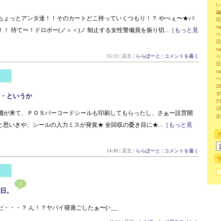
い
編
ちょっとアンタ達！！そのカートどこ持っていくつもり！？ やべぇ〜★パ
日
v
！ 待て〜！ドロボー(ノ＞＜)ノ 制止する女性警備員を振り切...
［もっと見
ベ
日
v
15:13 | 店主 |
ららぽーと
|
コメントを書く
ベ
日
v
ベ
2
ポ
・というか
)
3
棚が来て、ＰＯＳバーコードシールも印刷してもらったし、さぁー設営開
@
)/ と思いきや、シールの入力ミスが発覚★ 全回収の憂き目に★...
［もっと見
14:49 | 店主 |
ららぽーと
|
コメントを書く
2
日。
・・・？ ん！？ヤバイ寝過ごしたぁ〜(>__