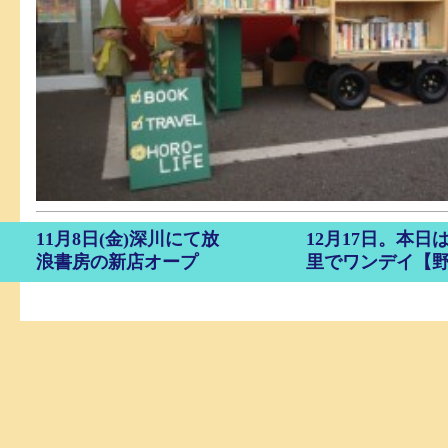
11月8日(金)深川にて放
12月17日。本日
浪書房の新店オープ
里でワンデイ【
ン！！
ク