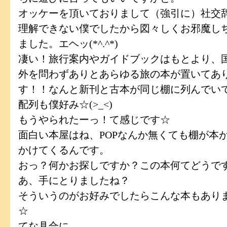
オッケーを頂いておりまして（強引に）社交
理解できない僕でしたから図々しくお邪魔し
ました。エヘッ(*^.^*)
凄い！旅行案内やガイドブックはもとより、
外を問わずありとあらゆる旅の本が置いてあ
す！！なんと新刊と古本が同じ棚に列んでい
配列も僕好み☆(>_<)
もうやられたーっ！て感じです☆
面白い本屋はね、POPなんか無くても棚が本
かけてくるんです。
おっ？何かお探しですか？この本何てどうで
あ、手にとりましたね？
そういうのがお好みでしたらこんな本もあり
☆
てな具合に。