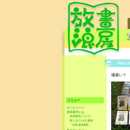
2006.6.2
場違い？
メニュー
ホームページ
放浪書房とは
放浪書房について
取り上げられた媒体
「出張 放浪書房」