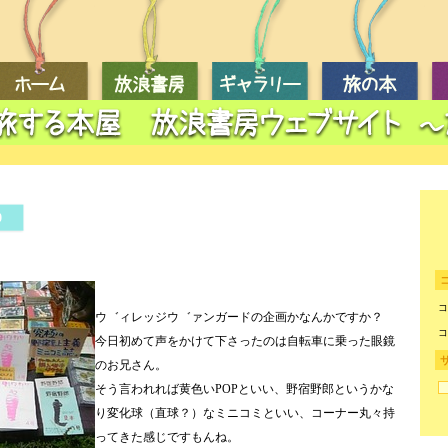
0
コ
コ
ウ゛ィレッジウ゛ァンガードの企画かなんかですか？
コ
今日初めて声をかけて下さったのは自転車に乗った眼鏡
のお兄さん。
そう言われれば黄色いPOPといい、野宿野郎というかな
り変化球（直球？）なミニコミといい、コーナー丸々持
ってきた感じですもんね。