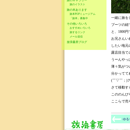
旅のギャラリー
旅のイラスト
旅の本あります
旅本POPミュージアム
一緒に旅を
「旅本」募集中
その他いろいろ
ブーツの紐
おすすめいろいろ
と、1800
旅するリンク
メール送信
お兄さんい
放浪書房ブログ
したい地元
露店目当て
うーんやっぱ
薄々気がつ
分かってて
(￣▽￣；
さて移動す
こののんび
ここらで売
ゆる