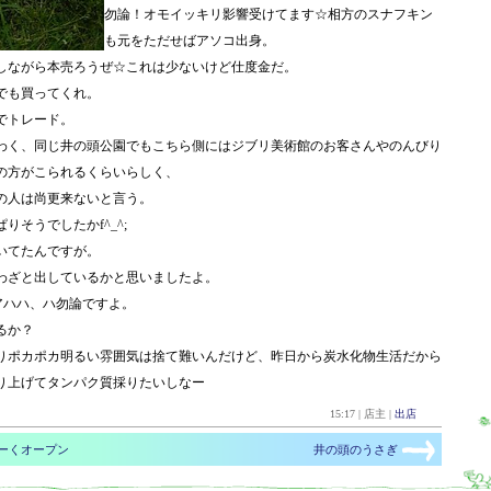
勿論！オモイッキリ影響受けてます☆相方のスナフキン
も元をただせばアソコ出身。
しながら本売ろうぜ☆これは少ないけど仕度金だ。
でも買ってくれ。
円でトレード。
わく、同じ井の頭公園でもこちら側にはジブリ美術館のお客さんやのんびり
の方がこられるくらいらしく、
の人は尚更来ないと言う。
りそうでしたかf^_^;
いてたんですが。
わざと出しているかと思いましたよ。
)アハハ、ハ勿論ですよ。
るか？
りポカポカ明るい雰囲気は捨て難いんだけど、昨日から炭水化物生活だから
り上げてタンパク質採りたいしなー
15:17 | 店主 |
出店
ーくオープン
井の頭のうさぎ